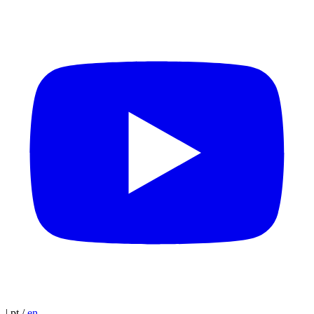
|
pt
/
en