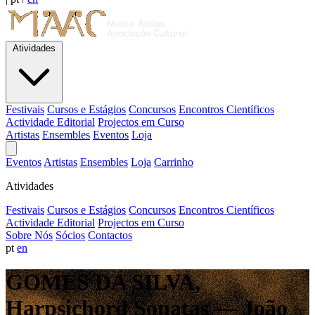
Atividades
Festivais
Cursos e Estágios
Concursos
Encontros Científicos
Actividade Editorial
Projectos em Curso
Artistas
Ensembles
Eventos
Loja
Eventos
Artistas
Ensembles
Loja
Carrinho
Atividades
Festivais
Cursos e Estágios
Concursos
Encontros Científicos
Actividade Editorial
Projectos em Curso
Sobre Nós
Sócios
Contactos
pt
en
GOMES DA SILVA,
Harpsichord Sonatas — João