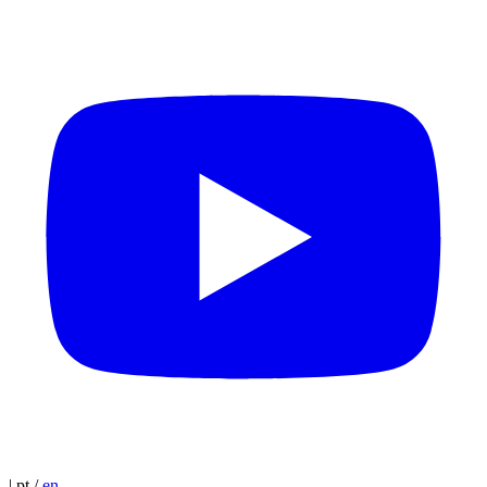
|
pt
/
en