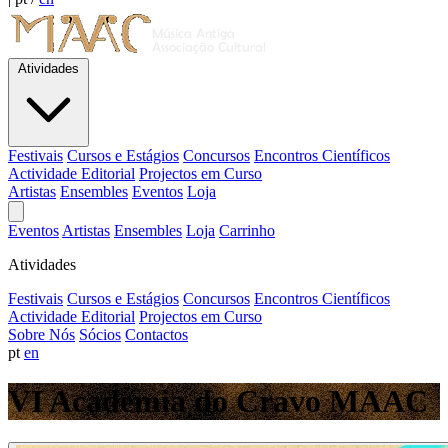
Atividades
Festivais
Cursos e Estágios
Concursos
Encontros Científicos
Actividade Editorial
Projectos em Curso
Artistas
Ensembles
Eventos
Loja
Eventos
Artistas
Ensembles
Loja
Carrinho
Atividades
Festivais
Cursos e Estágios
Concursos
Encontros Científicos
Actividade Editorial
Projectos em Curso
Sobre Nós
Sócios
Contactos
pt
en
VI Academia do Cravo MAAC