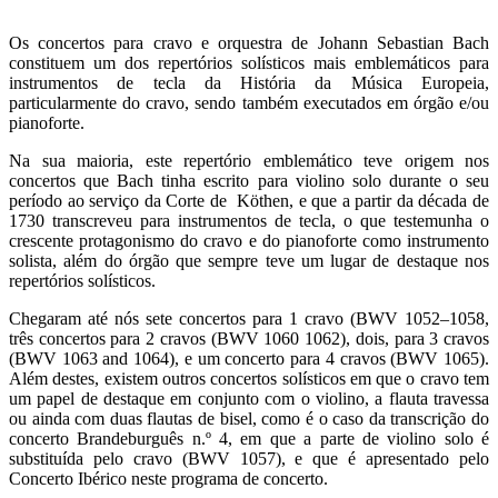
Os concertos para cravo e orquestra de Johann Sebastian Bach
constituem um dos repertórios solísticos mais emblemáticos para
instrumentos de tecla da História da Música Europeia,
particularmente do cravo, sendo também executados em órgão e/ou
pianoforte.
Na sua maioria, este repertório emblemático teve origem nos
concertos que Bach tinha escrito para violino solo durante o seu
período ao serviço da Corte de Köthen, e que a partir da década de
1730 transcreveu para instrumentos de tecla, o que testemunha o
crescente protagonismo do cravo e do pianoforte como instrumento
solista, além do órgão que sempre teve um lugar de destaque nos
repertórios solísticos.
Chegaram até nós sete concertos para 1 cravo (BWV 1052–1058,
três concertos para 2 cravos (BWV 1060 1062), dois, para 3 cravos
(BWV 1063 and 1064), e um concerto para 4 cravos (BWV 1065).
Além destes, existem outros concertos solísticos em que o cravo tem
um papel de destaque em conjunto com o violino, a flauta travessa
ou ainda com duas flautas de bisel, como é o caso da transcrição do
concerto Brandeburguês n.º 4, em que a parte de violino solo é
substituída pelo cravo (BWV 1057), e que é apresentado pelo
Concerto Ibérico neste programa de concerto.