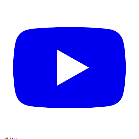
|
pt
/
en