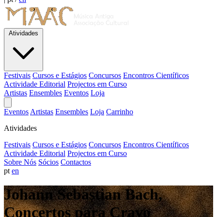
Atividades
Festivais
Cursos e Estágios
Concursos
Encontros Científicos
Actividade Editorial
Projectos em Curso
Artistas
Ensembles
Eventos
Loja
Eventos
Artistas
Ensembles
Loja
Carrinho
Atividades
Festivais
Cursos e Estágios
Concursos
Encontros Científicos
Actividade Editorial
Projectos em Curso
Sobre Nós
Sócios
Contactos
pt
en
Johann Sebastian Bach,
Concertos para Cravo